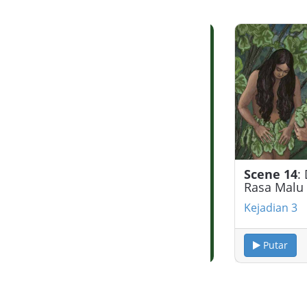
Scene 13
: Pilihan
i Ular
Scene 14
:
Rasa Malu
Kejadian 3
Kejadian 3
Putar
Putar