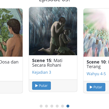
Scene 15
: Mati
 Dosa dan
Scene 10
:
Secara Rohani
Terang
Kejadian 3
Wahyu 4-5
Putar
Putar