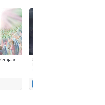
 Kerajaan
Scene 11
: Kerajaan
Scene 12
Kegelapan
Kejadian 3
Yesaya 14; Yehezkiel 28
Putar
Putar